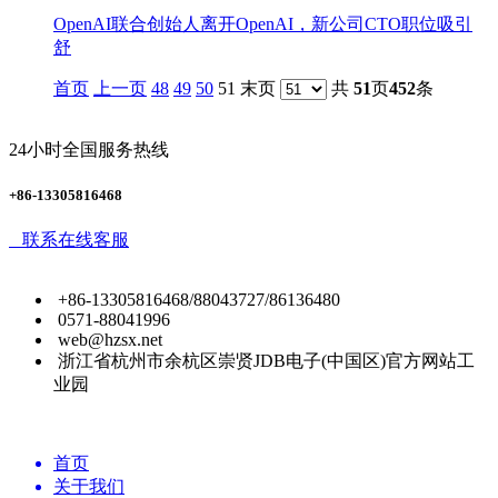
OpenAI联合创始人离开OpenAI，新公司CTO职位吸引
舒
首页
上一页
48
49
50
51 末页
共
51
页
452
条
24小时全国服务热线
+86-13305816468
联系在线客服
+86-13305816468/88043727/86136480
0571-88041996
web@hzsx.net
浙江省杭州市余杭区崇贤JDB电子(中国区)官方网站工
业园
首页
关于我们