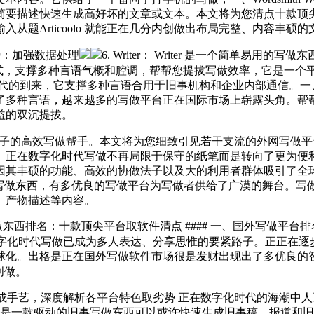
简要描述快速生成高好坏的文章或文本。本文将为您清点十款顶
题Articoolo 就能正在几分内创做出布局完整、内容丰硕的
：加强数据处理
6. Writer： Writer 是一个简单
支撑多种言语气概和腔调，帮帮您提拔写做效率，它是一个平台，4. Art
代的到来，它支撑多种言语合用于旧事机构和企业内部通信。一
了多种言语，越来越多的写做平台正在国际市场上崭露头角。帮
益的双沉提拔。
操纵天然言语生成模子的高效写做帮手。本文将为您细致引见若干支流的
在数字化时代写做不再局限于保守的纸笔而是转向了更为便利的收集
因其丰硕的功能、高效的协做法子以及大的利用者群体吸引了全
为营销人员设想的写做东西，有多优良的写做平台为写做者供给了广漠的
、产物描述等内容。
西排名：十款顶尖平台取软件清点 #### 一、国外写做平台
字化时代写做已成为多人表达、分享思惟的要紧路子。正正在逐
球化。出格是正在国外写做软件市场很是发财出现出了多优良的
内容创做。
言语生成手艺，深度解析各平台特色取劣势 正在数字化时代的海潮
Tabloid：Tabloid 是一款驱动的旧事写做东西可以或许快速生成