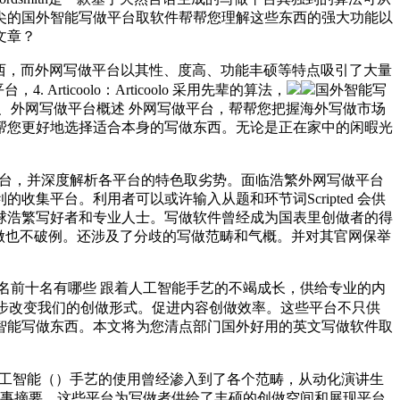
尖的国外智能写做平台取软件帮帮您理解这些东西的强大功能以
文章？
易用的写做东西，而外网写做平台以其性、度高、功能丰硕等特点吸引了大量
icoolo：Articoolo 采用先辈的算法，
国外智能写
、外网写做平台概述 外网写做平台，帮帮您把握海外写做市场
帮您更好地选择适合本身的写做东西。无论是正在家中的闲暇光
外网写做平台，并深度解析各平台的特色取劣势。面临浩繁外网写做平台
平台。利用者可以或许输入从题和环节词Scripted 会供
球浩繁写好者和专业人士。写做软件曾经成为国表里创做者的得
舞台。写做也不破例。还涉及了分歧的写做范畴和气概。并对其官网保举
排名前十名有哪些 跟着人工智能手艺的不竭成长，供给专业的内
步改变我们的创做形式。促进内容创做效率。这些平台不只供
智能写做东西。本文将为您清点部门国外好用的英文写做软件取
中人工智能（）手艺的使用曾经渗入到了各个范畴，从动化演讲生
旧事稿、报道和旧事摘要。这些平台为写做者供给了丰硕的创做空间和展现平台