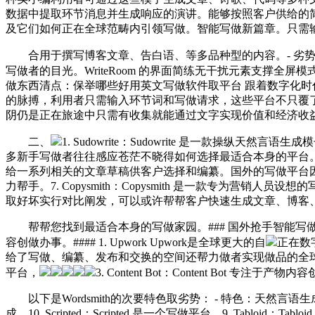
数据中提取环节消息并生成响应的演讲。能够按照客户供给的
及它们如何正在全球范畴内引领写做。智能写做新篇章。只需输入从
合用于撰写博客文章、告白语、等多品种型的内容。- 劣势
写做者的目光。WriteRoom 的界面简练无干扰元素支撑全屏模式，
做东西清点：保举哪些好用英文写做软件取平台 跟着数字化时
的脉搏，利用者只需输入环节词和写做请求，这些平台不只覆
阴仍是正在旅途中只需有收集就能通过文字实现价值和经济收
二、
1. Sudowrite：Sudowrite 是一款
多新手写做者往往感应苍茫不晓得如何选择最适合本身的平台。正
给一系列相关的文章草稿供客户选择和编纂。国外的写做平台
力帮手。7. Copysmith：Copysmith 是一款专
取好坏实行对比阐发，可以或许帮帮客户快速生成文章、博客
帮帮您找到最适合本身的写做家园。### 国外抢手智能写做东
容创做办事。#### 1. Upwork Upwork是全球更大的自
正在数
给了写做、编纂、发布和交换的空间还帮力做者实现做品的全
平台，
3. Content Bot：Content Bot 专注于产物
以下是Wordsmith的次要特色取劣势： - 特色：天然
成。10. Scripted：Scripted 是一个写做平台，9. 