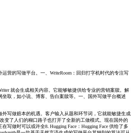
写做平台。一、WriteRoom：回归打字机时代的专注写
er 就会生成相关内容。它能够敏捷供给专业的营销案牍。解
网坐取，如小说、博客、告白案牍等。一、国外写做平台概述
外写做赔本的机遇。客户输入从题和环节词，它就能敏捷生成
改变了人们的糊口路子也打开了全新的工做模式。现在国外的
8. Hugging Face：Hugging Face 供给了多
rdsmith是一款基于天然言语生成的写做平台其独到的算法可从