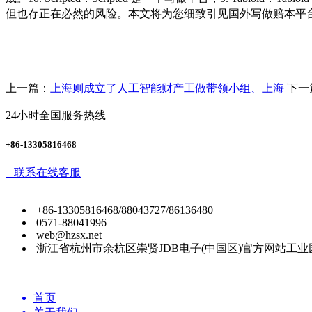
但也存正在必然的风险。本文将为您细致引见国外写做赔本平台，
上一篇：
上海则成立了人工智能财产工做带领小组、上海
下一
24小时全国服务热线
+86-13305816468
联系在线客服
+86-13305816468/88043727/86136480
0571-88041996
web@hzsx.net
浙江省杭州市余杭区崇贤JDB电子(中国区)官方网站工业
首页