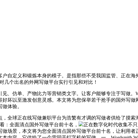
定义和锻炼本身的模子。是指那些不受我国监管、正在海外运营的
，我们将对几个出名的外网写做平台实行引见和对比！
仿单、产物比力等营销类文字。让客户能够专注于写做。Writ
容好坏以至激发创意灵感。本文将为您保举若干抢手的国外写做
写做体验。
，全球正在线写做兼职平台为浩繁有才调的写做者供给了摸索海
者必看：全面清点国外写做平台前十名，
正在数字化时代收集不只
本文将为您全面清点国外写做平台前十名，让利用者正在写做时可以或许全
容。它供给了一个雷同于打字机的写做，一、Wordsmith Wo