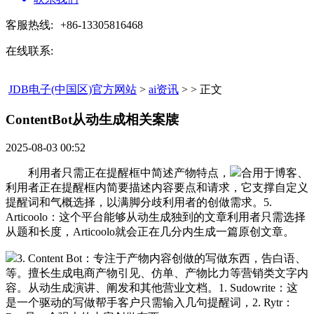
客服热线:
+86-13305816468
在线联系:
JDB电子(中国区)官方网站
>
ai资讯
> > 正文
ContentBot从动生成相关案牍​
2025-08-03 00:52
利用者只需正在提醒框中简述产物特点，
合用于博客、
利用者正在提醒框内简要描述内容要点和请求，它支撑自定义
提醒词和气概选择，以满脚分歧利用者的创做需求。5.
Articoolo：这个平台能够从动生成独到的文章利用者只需选择
从题和长度，Articoolo就会正在几分内生成一篇原创文章。
3. Content Bot：专注于产物内容创做的写做东西，告白语、
等。擅长生成电商产物引见、仿单、产物比力等营销类文字内
容。从动生成演讲、阐发和其他营业文档。1. Sudowrite：这
是一个驱动的写做帮手客户只需输入几句提醒词，2. Rytr：