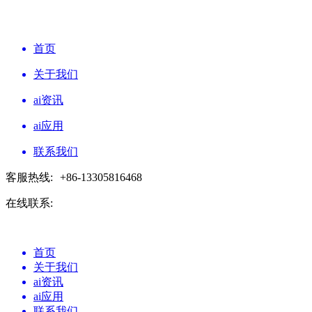
首页
关于我们
ai资讯
ai应用
联系我们
客服热线:
+86-13305816468
在线联系:
首页
关于我们
ai资讯
ai应用
联系我们