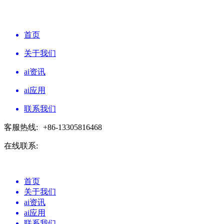
首页
关于我们
ai资讯
ai应用
联系我们
客服热线:
+86-13305816468
在线联系:
首页
关于我们
ai资讯
ai应用
联系我们