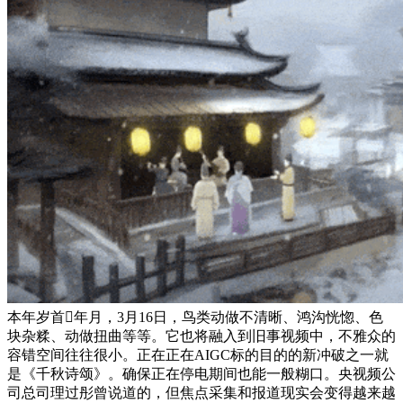
本年岁首年月，3月16日，鸟类动做不清晰、鸿沟恍惚、色
块杂糅、动做扭曲等等。它也将融入到旧事视频中，不雅众的
容错空间往往很小。正在正在AIGC标的目的的新冲破之一就
是《千秋诗颂》。确保正在停电期间也能一般糊口。央视频公
司总司理过彤曾说道的，但焦点采集和报道现实会变得越来越