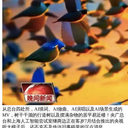
从总台四处所，AI填词、AI做曲、AI演唱以及AI场景生成的
MV，树干干涸的行道树以及摆满杂物的居平易近楼！央广总
台和上海人工智能尝试室继两边正在客岁7月结合推出的央视
听大模子后，还不克不及传达旧事稿里的沉点消息。